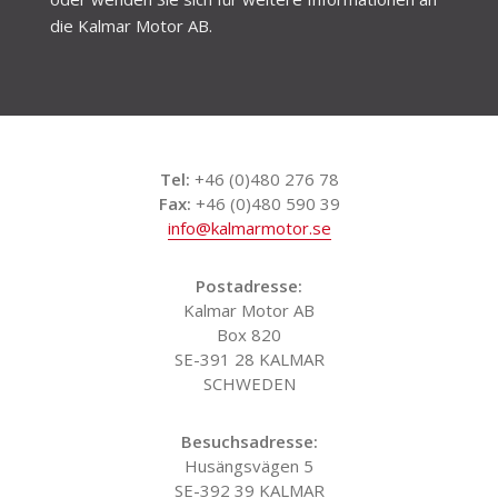
Wir verweisen auf das
Flugzeug-Empfehlungsblatt
oder wenden Sie sich für weitere Informationen an
die Kalmar Motor AB.
Tel:
+46 (0)480 276 78
Fax:
+46 (0)480 590 39
info@kalmarmotor.se
Postadresse:
Kalmar Motor AB
Box 820
SE-391 28 KALMAR
SCHWEDEN
Besuchsadresse: